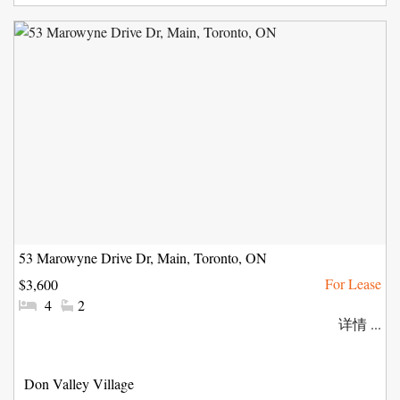
53 Marowyne Drive Dr, Main, Toronto, ON
$3,600
#
#
4
2
卧
洗
详情 ...
室:
手
间:
社
Don Valley Village