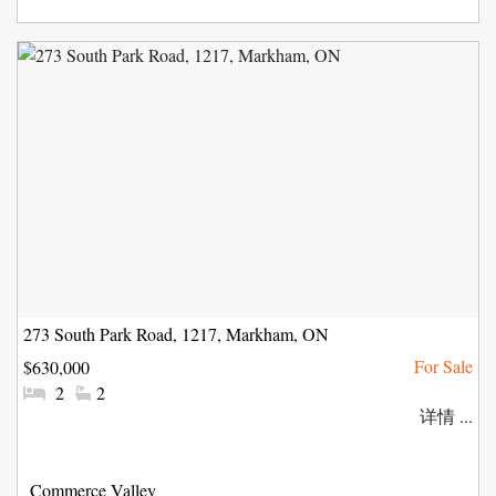
区:
273 South Park Road, 1217, Markham, ON
$630,000
#
#
2
2
卧
洗
详情 ...
室:
手
间:
社
Commerce Valley