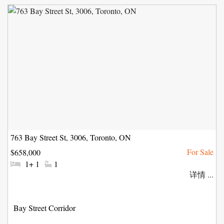
763 Bay Street St, 3006, Toronto, ON
$658,000
#
#
1+ 1
1
卧
洗
详情 ...
室:
手
间:
社
Bay Street Corridor
区: