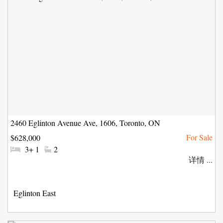
2460 Eglinton Avenue Ave, 1606, Toronto, ON
$628,000
#
#
3+ 1
2
卧
洗
详情 ...
室:
手
间:
社
Eglinton East
区: