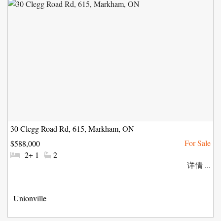
30 Clegg Road Rd, 615, Markham, ON
$588,000
#
#
2+ 1
2
卧
洗
详情 ...
室:
手
间:
社
Unionville
区: