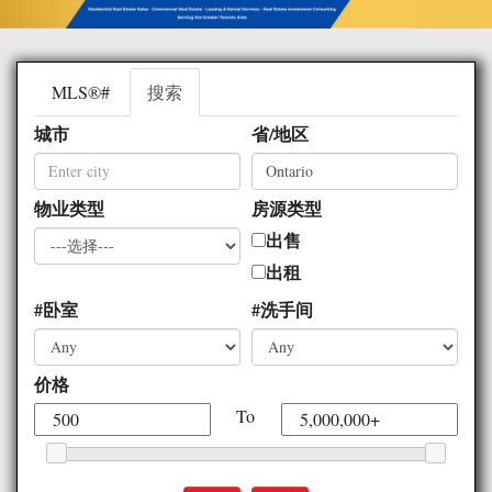
MLS®#
搜索
城市
省/地区
物业类型
房源类型
出售
出租
#卧室
#洗手间
价格
To