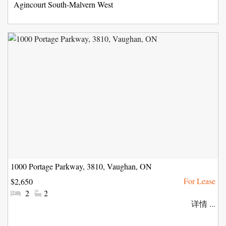
社
Agincourt South-Malvern West
区:
1000 Portage Parkway, 3810, Vaughan, ON
$2,650
#
#
2
2
卧
洗
详情 ...
室:
手