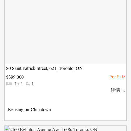
80 Saint Patrick Street, 621, Toronto, ON
$399,000
#
#
1+ 1
1
卧
洗
详情 ...
室:
手
间:
社
Kensington-Chinatown
区: